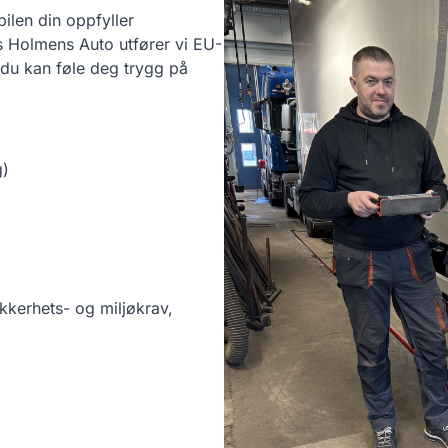
bilen din oppfyller
s Holmens Auto utfører vi EU-
t du kan føle deg trygg på
g)
kkerhets- og miljøkrav,