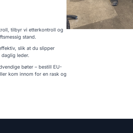
l, tilbyr vi etterkontroll og
iftsmessig stand.
fektiv, slik at du slipper
daglig leder.
vendige bøter – bestill EU-
eller kom innom for en rask og